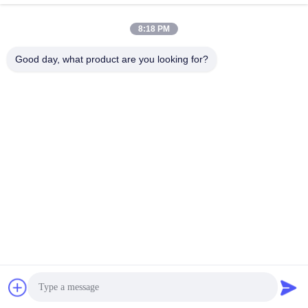
Najnowsze Filmy
8:18 PM
Good day, what product are you looking for?
00:18
01:22
Kompatybilny Welch Allyn Oral
Kompatybilny przedłużacz i czujnik
Temperature Probe BTD-19A
SpO2 Masimo BE21-38MX BSA109-
38MX
August 29, 2025
August 29, 2025
02:11
00:45
Kompatybilny Comen SpO2 Sensor
Kompatybilny kabel EKG Philips
EKG Kabel BSA312-19MX BCY5-
12Pin BCY3-26AG
41IG
August 29, 2025
August 29, 2025