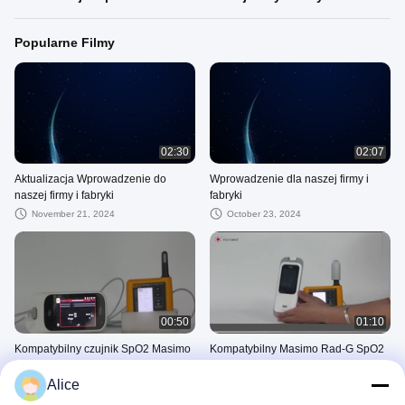
Popularne Filmy
02:30
02:07
Aktualizacja Wprowadzenie do
Wprowadzenie dla naszej firmy i
naszej firmy i fabryki
fabryki
November 21, 2024
October 23, 2024
00:50
01:10
Kompatybilny czujnik SpO2 Masimo
Kompatybilny Masimo Rad-G SpO2
Rad-97 BSA321-38MX
Sensor BSA113-38MX
Alice
August 28, 2025
August 28, 2025