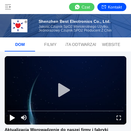
Czat
Kontakt
Shenzhen Best Electronics Co., Ltd.
Jakość Czujnik SpO2 Wielokrotnego Użytku,
Jednorazowy Czujnik SPO2 Producent Z Chin
DOM
FILMY
LISTA ODTWARZANIA
WEBSITE
Aktualizacja Wprowadzenie do naszej firmy i fabryki