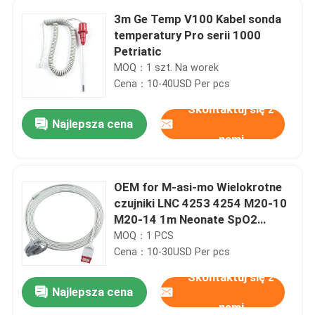
3m Ge Temp V100 Kabel sonda
temperatury Pro serii 1000
Petriatic
MOQ：1 szt. Na worek
Cena：10-40USD Per pcs
Skontaktuj się z
Najlepsza cena
nami
OEM for M-asi-mo Wielokrotne
czujniki LNC 4253 4254 M20-10
M20-14 1m Neonate SpO2
Probe
MOQ：1 PCS
Cena：10-30USD Per pcs
Skontaktuj się z
Najlepsza cena
nami