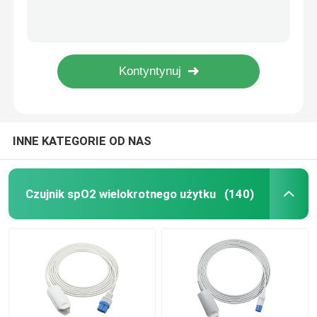
Edan SE-2003 SE-2012 Kabel holtera EKG Kabel pacjenta 10 odprowadzeń Odprowadzenia elektrod zatrzaskowych IEC
TPU EKG Holter Cable Shanghai Quntian i Leadwires 10 odprowadzeń IEC Snap
Jednorazowy czujnik SPO2
CHANGCHUN TIMES DIGITAL Holter EKG Kabel i Leadwires
Vasomedical Biocare Holter EKG Kabel i Leadwires Kabel 10 odprowadzeń
Kabel czujnika SpO2
JincoMed Holter EKG starego typu i przewody 10 odprowadzeń IEC Snap
Kable i przewody EKG
INNE KATEGORIE OD NAS
Kabel EKG
Czujnik spO2 wielokrotnego użytku
(140)
Kabel magistrali EKG
Przewody EKG
Złącze elektrody EKG