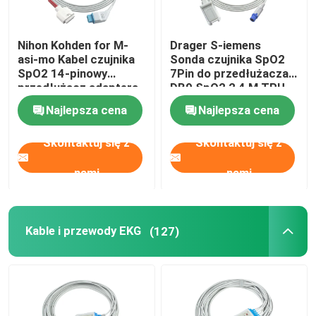
Nihon Kohden for M-
Drager S-iemens
asi-mo Kabel czujnika
Sonda czujnika SpO2
SpO2 14-pinowy
7Pin do przedłużacza
przedłużacz adaptera
DB9 SpO2 2,4 M TPU
SpO2 Kabel pacjenta
Najlepsza cena
Najlepsza cena
Skontaktuj się z
Skontaktuj się z
nami
nami
Kable i przewody EKG
(127)