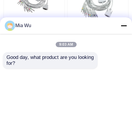
Mia Wu
GE Marqutte Kabel EKG
Kabel bagażnika Nihon
i przewody IEC 4.0
Kohden Ekg BA-902D
Złącze bananowe
ECG-FD07 ECG-9010K
9:03 AM
MAC500 MAC600
Leadwires 15 pinów IEC
2104727-001
Banana 4.0
Najlepsza cena
Najlepsza cena
Good day, what product are you looking 
for?
Skontaktuj się z
Skontaktuj się z
nami
nami
Zobacz więcej
Dom
O nas
Skontaktuj się z nami
Desktop Site
Sitemap
Privacy Policy