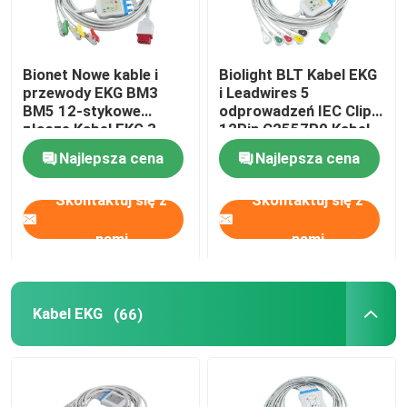
Bionet Nowe kable i
Biolight BLT Kabel EKG
przewody EKG BM3
i Leadwires 5
BM5 12-stykowe
odprowadzeń IEC Clip
złącze Kabel EKG 3-
12Pin C2557P0 Kabel
odprowadzeniowy klips
EKG
Najlepsza cena
Najlepsza cena
IEC Grabber
Skontaktuj się z
Skontaktuj się z
nami
nami
Kabel EKG
(66)