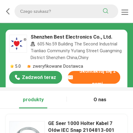
Shenzhen Best Electronics Co., Ltd.
605 No.59 Building The Second Industrial
Tianliao Community Yutang Street Guangming
District Shenzhen China,Chiny
5.0
zweryfikowane Dostawca
Skontaktuj się z
Zadzwoń teraz
nami
produkty
O nas
GE Seer 1000 Holter Kabel 7
Ołów IEC Snap 2104813-001