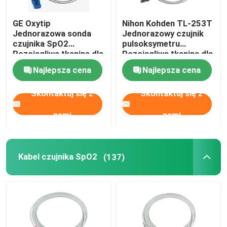
Elektrody EEG
GE Oxytip
Nihon Kohden TL-253T
Jednorazowa sonda
Jednorazowy czujnik
czujnika SpO2
pulsoksymetru
Rozciągliwa tkanina dla
Rozciągliwa tkanina dla
Części EKG
dorosłych
dorosłych
Najlepsza cena
Najlepsza cena
noworodków
noworodków
Skontaktuj się z
Skontaktuj się z
nami
nami
Kabel czujnika SpO2
(137)