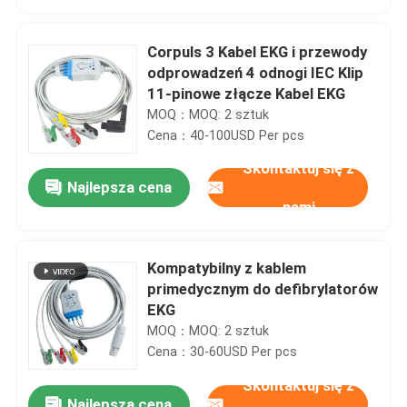
Corpuls 3 Kabel EKG i przewody
odprowadzeń 4 odnogi IEC Klip
11-pinowe złącze Kabel EKG
MOQ：MOQ: 2 sztuk
Cena：40-100USD Per pcs
Skontaktuj się z
Najlepsza cena
nami
Kompatybilny z kablem
Dom
primedycznym do defibrylatorów
EKG
MOQ：MOQ: 2 sztuk
Produkty
Cena：30-60USD Per pcs
Skontaktuj się z
O nas
Najlepsza cena