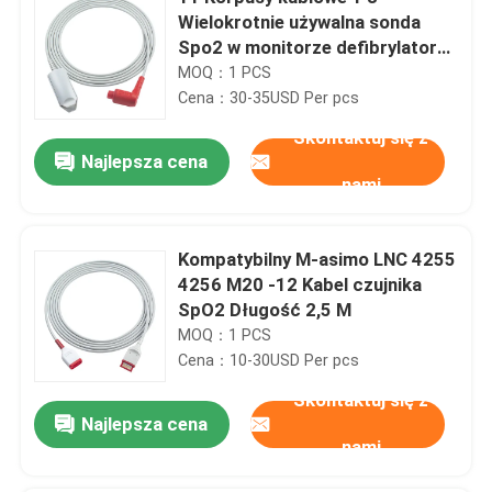
Wielokrotnie używalna sonda
Spo2 w monitorze defibrylatora
for M-asi-mo Tech Aed
MOQ：1 PCS
Cena：30-35USD Per pcs
Skontaktuj się z
Najlepsza cena
nami
Kompatybilny M-asimo LNC 4255
4256 M20 -12 Kabel czujnika
SpO2 Długość 2,5 M
MOQ：1 PCS
Cena：10-30USD Per pcs
Skontaktuj się z
Najlepsza cena
nami