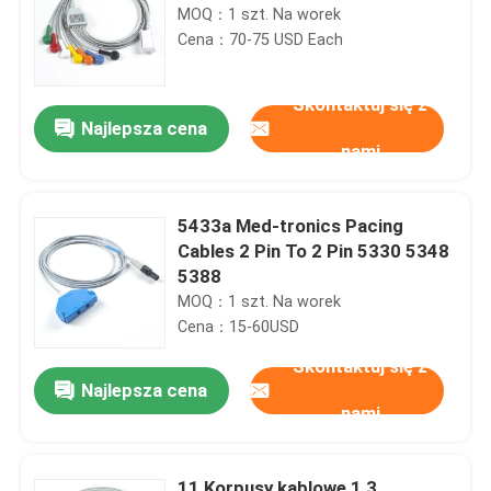
MOQ：1 szt. Na worek
Cena：70-75 USD Each
Skontaktuj się z
Najlepsza cena
nami
5433a Med-tronics Pacing
Cables 2 Pin To 2 Pin 5330 5348
5388
MOQ：1 szt. Na worek
Cena：15-60USD
Skontaktuj się z
Najlepsza cena
nami
11 Korpusy kablowe 1 3