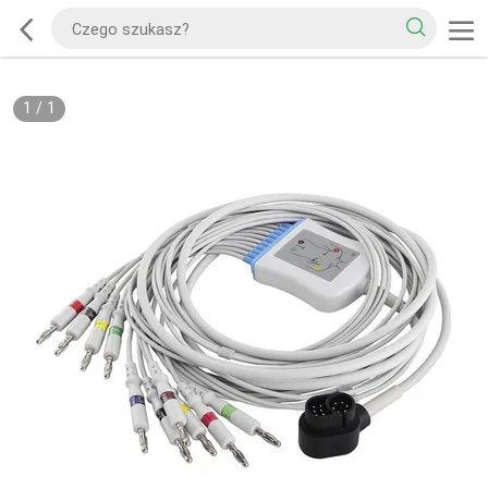
1
/
1