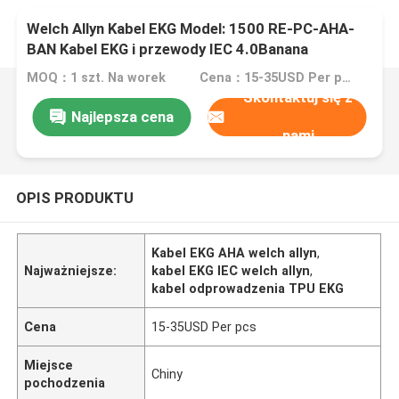
Welch Allyn Kabel EKG Model: 1500 RE-PC-AHA-
BAN Kabel EKG i przewody IEC 4.0Banana
MOQ：1 szt. Na worek
Cena：15-35USD Per pcs
Skontaktuj się z
Najlepsza cena
nami
OPIS PRODUKTU
Kabel EKG AHA welch allyn
,
Najważniejsze:
kabel EKG IEC welch allyn
,
kabel odprowadzenia TPU EKG
Cena
15-35USD Per pcs
Miejsce
Chiny
pochodzenia