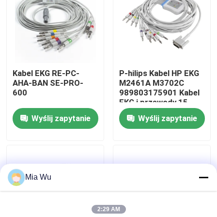
Wycieczka po fabryce
Kontrola jakości
Kabel EKG RE-PC-
P-hilips Kabel HP EKG
AHA-BAN SE-PRO-
M2461A M3702C
Skontaktuj się z nami
600
989803175901 Kabel
EKG i przewody 15-
stykowe IEC Banana
Wyślij zapytanie
Wyślij zapytanie
Aktualności
4.0
Sprawy
Mia Wu
Poprosić o wycenę
2:29 AM
Czujnik spO2 wielokrotnego użytku