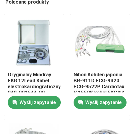
Polecane produkty
Oryginalny Mindray
Nihon Kohden japonia
EKG 12Lead Kabel
BR-911D ECG-9320
elektrokardiograficzny
ECG-9522P Cardiofax
040-001644-00
V 1550K kabel EKG NK
Dom
BeneHeart R12,
10 odprowadzeń IEC
Wyślij zapytanie
Wyślij zapytanie
BeneHeart R3
banan 4.0
Produkty
O nas