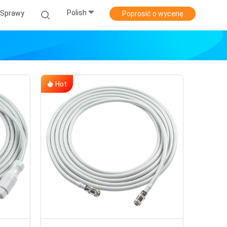
Polish
Sprawy
Poprosić o wycenę
Hot