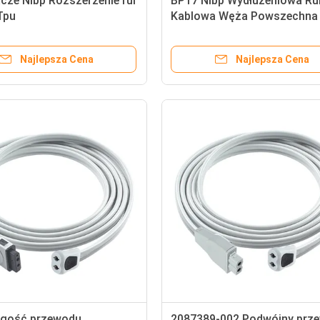
cze Nibp Rozszerzenie rur
BP17 Nibp Wydłużeniowa Ru
Tpu
Kablowa Węża Powszechna
Łączność
Najlepsza Cena
Najlepsza Cena
ugość przewodu
2087389-002 Podwójny prz