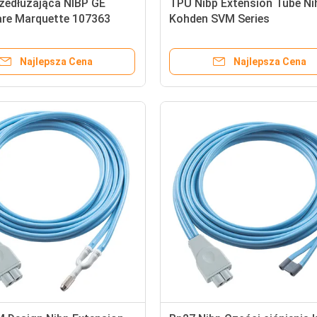
zedłużająca NIBP GE
TPU Nibp Extension Tube Ni
are Marquette 107363
Kohden SVM Series
17 TPU 3.0M Carescape
00
Najlepsza Cena
Najlepsza Cena