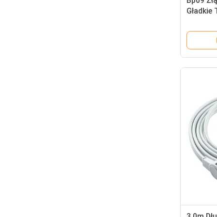
Bp09 Złą
Gładkie 
3.0m Dł