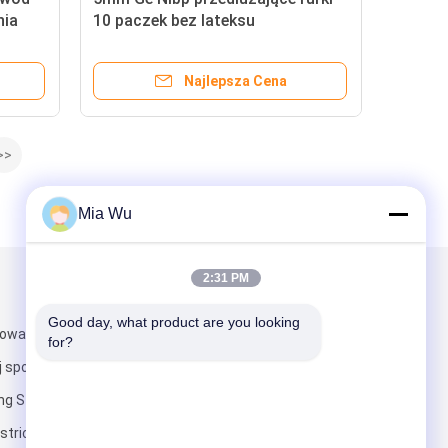
nia
10 paczek bez lateksu
Najlepsza Cena
>>
Mia Wu
2:31 PM
Napisz do nas
Good day, what product are you looking 
owa drugiej
for?
 społeczności
ng Street
strict