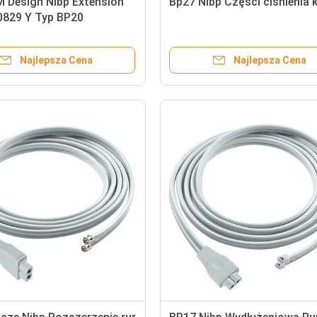
 Design Nibp Extension
Bp27 Nibp Części ciśnienia 
0829 Y Typ BP20
Najlepsza Cena
Najlepsza Cena