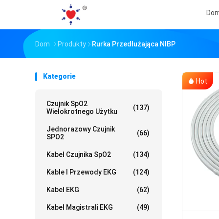
Do
Dom
Produkty
Rurka Przedłużająca NIBP
Kategorie
Hot
Czujnik SpO2
(137)
Wielokrotnego Użytku
Jednorazowy Czujnik
(66)
SPO2
Kabel Czujnika SpO2
(134)
Kable I Przewody EKG
(124)
Kabel EKG
(62)
Kabel Magistrali EKG
(49)