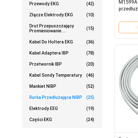
M1599A 
Przewody EKG
(42)
przedłu
Złącze Elektrody EKG
(10)
Drut Przepuszczający
(15)
Promieniowanie ...
Kabel Do Holtera EKG
(36)
Kabel Adaptera IBP
(78)
Przetwornik IBP
(20)
Kabel Sondy Temperatury
(46)
Mankiet NIBP
(52)
Rurka Przedłużająca NIBP
(25)
Elektrody EEG
(19)
Części EKG
(24)