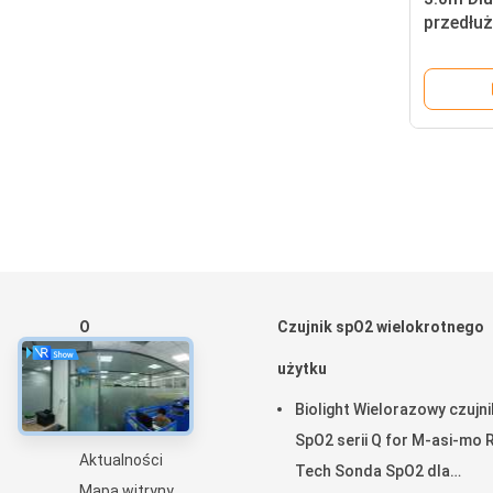
przedłu
ISO1348
O
Czujnik spO2 wielokrotnego
Dom
użytku
Produkty
Biolight Wielorazowy czujni
O nas
SpO2 serii Q for M-asi-mo 
Aktualności
Tech Sonda SpO2 dla
Mapa witryny