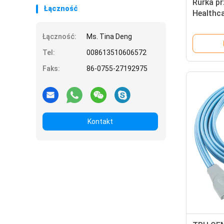
Rurka pr
Łączność
Healthc
H02-25-
B650 V1
Łączność:
Ms. Tina Deng
Tel:
008613510606572
Faks:
86-0755-27192975
Kontakt