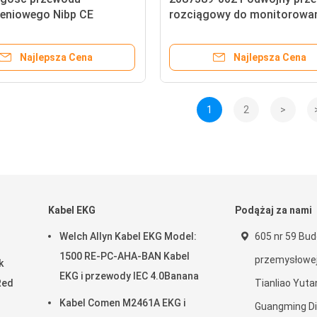
żeniowego Nibp CE
rozciągowy do monitorowa
5
ciśnienia krwi
Najlepsza Cena
Najlepsza Cena
1
2
>
Kabel EKG
Podążaj za nami
Welch Allyn Kabel EKG Model:
605 nr 59 Bud
1500 RE-PC-AHA-BAN Kabel
przemysłowej
k
EKG i przewody IEC 4.0Banana
Red
Tianliao Yuta
Kabel Comen M2461A EKG i
Guangming Di