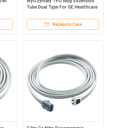
krwi
Wytrzymały TPU Nibp Extension
Tube Dual Type For GE Healthcare
Najlepsza Cena