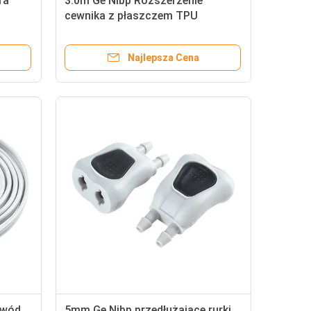
ra
3.0m Ge Nibp Rozszerzenie
cewnika z płaszczem TPU
Najlepsza Cena
ewód
5mm Ge Nibp przedłużające rurki