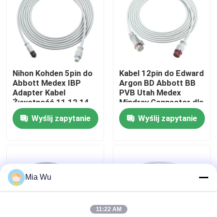
Wycieczka po fabryce
Kontrola jakości
Nihon Kohden 5pin do
Kabel 12pin do Edward
Abbott Medex IBP
Argon BD Abbott BB
Skontaktuj się z nami
Adapter Kabel
PVB Utah Medex
Żywotność 11 12 14
Mindray Connector dla
BSM 1200 2300 serii
BT-710 BT-720 BT-
Wyślij zapytanie
Wyślij zapytanie
Aktualności
740 BT-770 BT-780
Sprawy
Mia Wu
Poprosić o wycenę
11:22 AM
Czujnik spO2 wielokrotnego użytku