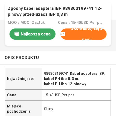
Zgodny kabel adaptera IBP 989803199741 12-
pinowy przedłużacz IBP 0,3 m
MOQ：MOQ: 2 sztuk
Cena：15-40USD Per pcs
Skontaktuj się z
Najlepsza cena
nami
OPIS PRODUKTU
989803199741 Kabel adaptera IBP
,
Najważniejsze:
kabel PH ibp 0
,
3 m
,
kabel PH ibp 12-pinowy
Cena
15-40USD Per pcs
Miejsce
Chiny
pochodzenia