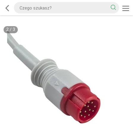
2
/
3