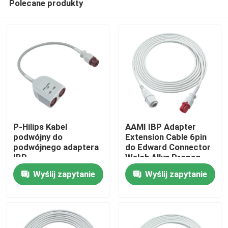
Polecane produkty
P-Hilips Kabel
AAMI IBP Adapter
podwójny do
Extension Cable 6pin
podwójnego adaptera
do Edward Connector
IBP
Welch Allyn Propaq
Dom
102 104 106 205
Wyślij zapytanie
Wyślij zapytanie
Encore 106EL
Produkty
O nas