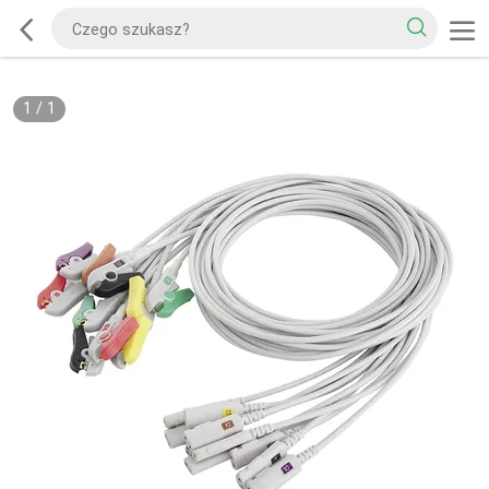
1
/
1