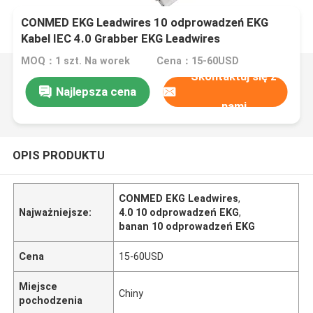
CONMED EKG Leadwires 10 odprowadzeń EKG
Kabel IEC 4.0 Grabber EKG Leadwires
MOQ：1 szt. Na worek
Cena：15-60USD
Skontaktuj się z
Najlepsza cena
nami
OPIS PRODUKTU
CONMED EKG Leadwires
,
Najważniejsze:
4.0 10 odprowadzeń EKG
,
banan 10 odprowadzeń EKG
Cena
15-60USD
Miejsce
Chiny
pochodzenia