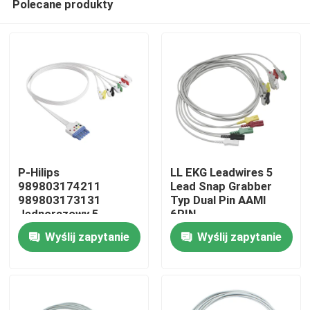
Polecane produkty
P-Hilips
LL EKG Leadwires 5
989803174211
Lead Snap Grabber
989803173131
Typ Dual Pin AAMI
Jednorazowy 5-
6PIN
Dom
odprowadzeniowy
Wyślij zapytanie
Wyślij zapytanie
zacisk do kabli EKG
Din DG Style IEC
Produkty
O nas